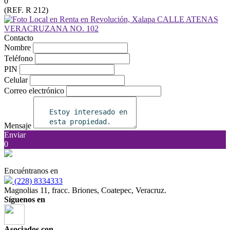
0
(REF. R 212)
Contacto
Nombre
Teléfono
PIN
Celular
Correo electrónico
Mensaje
Enviar
0
Encuéntranos en
(228) 8334333
Magnolias 11, fracc. Briones, Coatepec, Veracruz.
Síguenos en
Asociados con