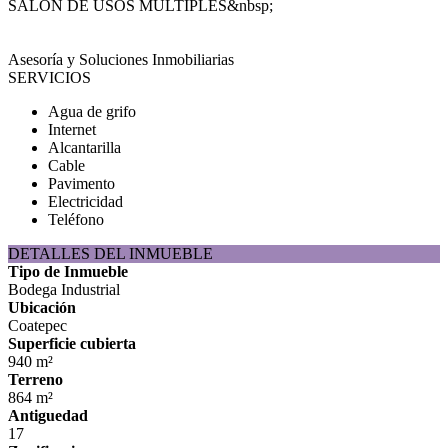
SALON DE USOS MULTIPLES&nbsp;
Asesoría y Soluciones Inmobiliarias
SERVICIOS
Agua de grifo
Internet
Alcantarilla
Cable
Pavimento
Electricidad
Teléfono
DETALLES DEL INMUEBLE
Tipo de Inmueble
Bodega Industrial
Ubicación
Coatepec
Superficie cubierta
940 m²
Terreno
864 m²
Antiguedad
17