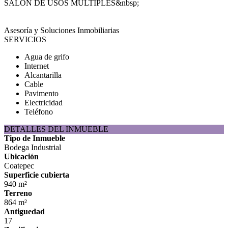
SALON DE USOS MULTIPLES&nbsp;
Asesoría y Soluciones Inmobiliarias
SERVICIOS
Agua de grifo
Internet
Alcantarilla
Cable
Pavimento
Electricidad
Teléfono
DETALLES DEL INMUEBLE
Tipo de Inmueble
Bodega Industrial
Ubicación
Coatepec
Superficie cubierta
940 m²
Terreno
864 m²
Antiguedad
17