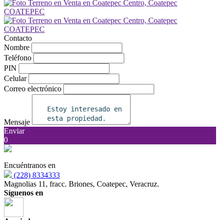
Contacto
Nombre
Teléfono
PIN
Celular
Correo electrónico
Mensaje
Enviar
0
Encuéntranos en
(228) 8334333
Magnolias 11, fracc. Briones, Coatepec, Veracruz.
Síguenos en