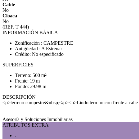
Cable
No
Cloaca
No
(REF. T 444)
INFORMACIÓN BÁSICA
Zonificación : CAMPESTRE
Antigüedad : A Estrenar
Crédito: No especificado
SUPERFICIES
Terreno: 500 m²
Frente: 19 m
Fondo: 29.98 m
DESCRIPCIÓN
<p>terreno campestre&nbsp;</p><p>Lindo terreno con frente a calle id
Asesoría y Soluciones Inmobiliarias
ATRIBUTOS EXTRA
: