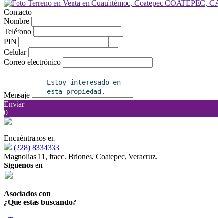
Contacto
Nombre
Teléfono
PIN
Celular
Correo electrónico
Mensaje
Enviar
0
Encuéntranos en
(228) 8334333
Magnolias 11, fracc. Briones, Coatepec, Veracruz.
Síguenos en
Asociados con
¿Qué estás buscando?