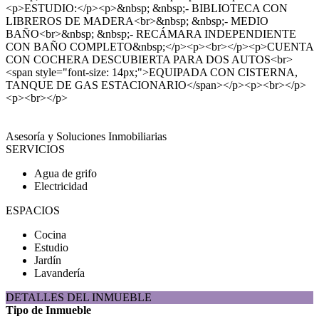
<p>ESTUDIO:</p><p>&nbsp; &nbsp;- BIBLIOTECA CON
LIBREROS DE MADERA<br>&nbsp; &nbsp;- MEDIO
BAÑO<br>&nbsp; &nbsp;- RECÁMARA INDEPENDIENTE
CON BAÑO COMPLETO&nbsp;</p><p><br></p><p>CUENTA
CON COCHERA DESCUBIERTA PARA DOS AUTOS<br>
<span style="font-size: 14px;">EQUIPADA CON CISTERNA,
TANQUE DE GAS ESTACIONARIO</span></p><p><br></p>
<p><br></p>
Asesoría y Soluciones Inmobiliarias
SERVICIOS
Agua de grifo
Electricidad
ESPACIOS
Cocina
Estudio
Jardín
Lavandería
DETALLES DEL INMUEBLE
Tipo de Inmueble