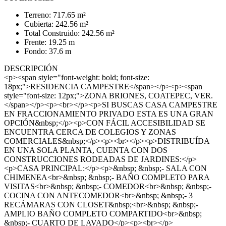
Terreno: 717.65 m²
Cubierta: 242.56 m²
Total Construido: 242.56 m²
Frente: 19.25 m
Fondo: 37.6 m
DESCRIPCIÓN
<p><span style="font-weight: bold; font-size:
18px;">RESIDENCIA CAMPESTRE</span></p><p><span
style="font-size: 12px;">ZONA BRIONES, COATEPEC, VER.
</span></p><p><br></p><p>SI BUSCAS CASA CAMPESTRE
EN FRACCIONAMIENTO PRIVADO ESTA ES UNA GRAN
OPCIÓN&nbsp;</p><p>CON FÁCIL ACCESIBILIDAD SE
ENCUENTRA CERCA DE COLEGIOS Y ZONAS
COMERCIALES&nbsp;</p><p><br></p><p>DISTRIBUÍDA
EN UNA SOLA PLANTA, CUENTA CON DOS
CONSTRUCCIONES RODEADAS DE JARDINES:</p>
<p>CASA PRINCIPAL:</p><p>&nbsp; &nbsp;- SALA CON
CHIMENEA<br>&nbsp; &nbsp;- BAÑO COMPLETO PARA
VISITAS<br>&nbsp; &nbsp;- COMEDOR<br>&nbsp; &nbsp;-
COCINA CON ANTECOMEDOR<br>&nbsp; &nbsp;- 3
RECÁMARAS CON CLOSET&nbsp;<br>&nbsp; &nbsp;-
AMPLIO BAÑO COMPLETO COMPARTIDO<br>&nbsp;
&nbsp;- CUARTO DE LAVADO</p><p><br></p>